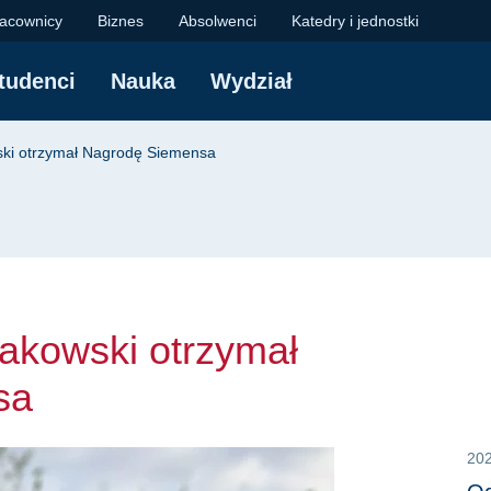
owski otrzymał Nagrod
acownicy
Biznes
Absolwenci
Katedry i jednostki
tudenci
Nauka
Wydział
yjna
wski otrzymał Nagrodę Siemensa
rakowski otrzymał
sa
20