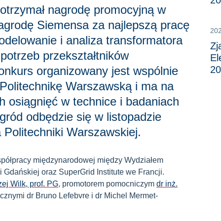
20
i otrzymał nagrodę promocyjną w
agrodę Siemensa za najlepszą pracę
20
odelowanie i analiza transformatora
Zj
a potrzeb przekształtników
El
onkurs organizowany jest wspólnie
20
 Politechnikę Warszawską i ma na
 osiągnięć w technice i badaniach
ród odbędzie się w listopadzie
Politechniki Warszawskiej.
spółpracy międzynarodowej między Wydziałem
i Gdańskiej oraz SuperGrid Institute we Francji.
zej Wilk, prof. PG
, promotorem pomocniczym
dr inż.
cznymi dr Bruno Lefebvre i dr Michel Mermet-