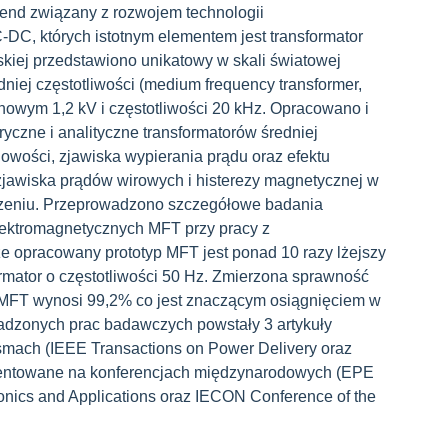
 trend związany z rozwojem technologii
DC, których istotnym elementem jest transformator
rskiej przedstawiono unikatowy w skali światowej
dniej częstotliwości (medium frequency transformer,
owym 1,2 kV i częstotliwości 20 kHz. Opracowano i
czne i analityczne transformatorów średniej
iowości, zjawiska wypierania prądu oraz efektu
zjawiska prądów wirowych i histerezy magnetycznej w
dzeniu. Przeprowadzono szczegółowe badania
lektromagnetycznych MFT przy pracy z
e opracowany prototyp MFT jest ponad 10 razy lżejszy
rmator o częstotliwości 50 Hz. Zmierzona sprawność
 MFT wynosi 99,2% co jest znaczącym osiągnięciem w
wadzonych prac badawczych powstały 3 artykuły
mach (IEEE Transactions on Power Delivery oraz
ezentowane na konferencjach międzynarodowych (EPE
nics and Applications oraz IECON Conference of the