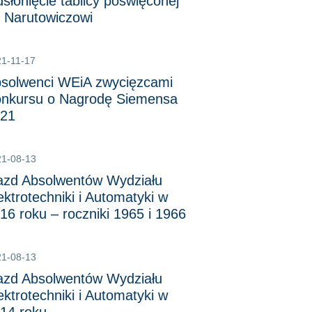
słonięcie tablicy poświęconej
 Narutowiczowi
1-11-17
solwenci WEiA zwycięzcami
nkursu o Nagrodę Siemensa
21
21-08-13
azd Absolwentów Wydziału
ektrotechniki i Automatyki w
16 roku – roczniki 1965 i 1966
21-08-13
azd Absolwentów Wydziału
ektrotechniki i Automatyki w