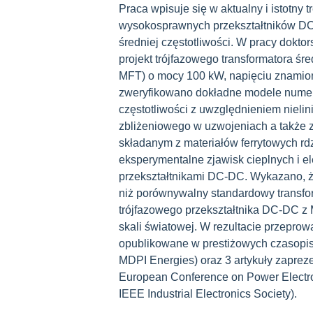
Praca wpisuje się w aktualny i istotny
wysokosprawnych przekształtników DC-
średniej częstotliwości. W pracy dokto
projekt trójfazowego transformatora śre
MFT) o mocy 100 kW, napięciu znamion
zweryfikowano dokładne modele numery
częstotliwości z uwzględnieniem nielin
zbliżeniowego w uzwojeniach a także 
składanym z materiałów ferrytowych r
eksperymentalne zjawisk cieplnych i e
przekształtnikami DC-DC. Wykazano, ż
niż porównywalny standardowy transfo
trójfazowego przekształtnika DC-DC z
skali światowej. W rezultacie przepro
opublikowane w prestiżowych czasopis
MDPI Energies) oraz 3 artykuły zapr
European Conference on Power Electro
IEEE Industrial Electronics Society).