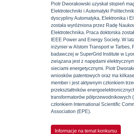
Piotr Dworakowski uzyskał stopień mag
Elektrotechniki i Automatyki Politechni
dyscypliny Automatyka, Elektronika i El
została wyróżniona przez Radę Naukow
Elektrotechnika. Praca doktorska zost
IEEE Power and Energy Society. W lat
inżynier w Alstom Transport w Tarbes, 
badawczej w SuperGrid Institute w Lyo
związana jest z napędami elektrycznym
sieciami energetycznymi. Piotr Dworak
wniosków patentowych oraz ma kilkase
member i jest aktywnym członkiem trz
przekształtników energoelektronicznyc
transformatorów półprzewodnikowych (
członkiem International Scientific Co
Association (EPE).
Informacje na temat konkursu