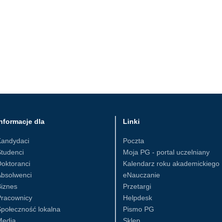
nformacje dla
Linki
Kandydaci
Poczta
tudenci
Moja PG - portal uczelniany
oktoranci
Kalendarz roku akademickiego
Absolwenci
eNauczanie
iznes
Przetargi
Pracownicy
Helpdesk
połeczność lokalna
Pismo PG
Media
Sklep