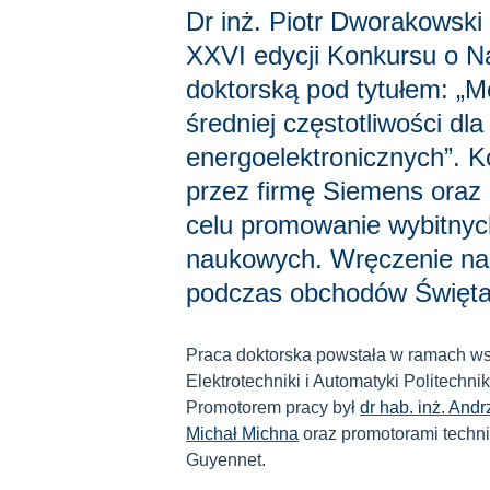
Dr inż. Piotr Dworakowsk
XXVI edycji Konkursu o N
doktorską pod tytułem: „M
średniej częstotliwości dl
energoelektronicznych”. K
przez firmę Siemens oraz
celu promowanie wybitnych
naukowych. Wręczenie nag
podczas obchodów Święta 
Praca doktorska powstała w ramach w
Elektrotechniki i Automatyki Politechnik
Promotorem pracy był
dr hab. inż. Andr
Michał Michna
oraz promotorami techni
Guyennet.