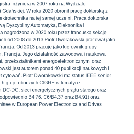
istra inżyniera w 2007 roku na Wydziale
ki Gdańskiej. W roku 2020 obronił pracę doktorską z
ektrotechnika na tej samej uczelni. Praca doktorska
ą Dyscypliny Automatyka, Elektronika i
ała nagrodzona w 2020 roku przez francuską sekcję
ach od 2008 do 2013 Piotr Dworakowski pracował jako
Francja. Od 2013 pracuje jako kierownik grupy
n, Francja. Jego działalność zawodowa i naukowa
i, przekształtnikami energoelektronicznymi oraz
owski jest autorem ponad 40 publikacji naukowych i
t cytowań. Piotr Dworakowski ma status IEEE senior
ech grup roboczych CIGRE w tematyce
h DC-DC, sieci energetycznych prądu stałego oraz
odpowiednio B4.76, C6/B4.37 oraz B4.91) oraz
mmittee w European Power Electronics and Drives