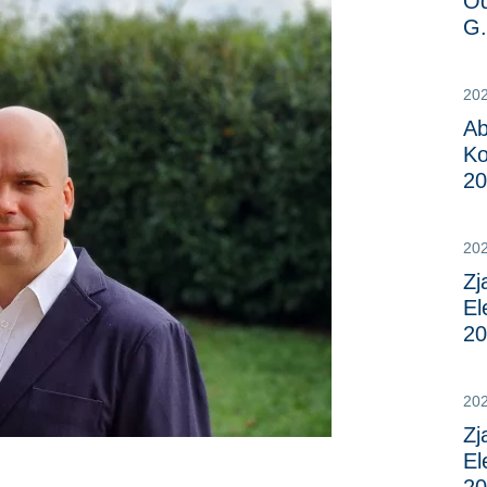
Od
G.
202
Ab
Ko
20
20
Zj
El
20
20
Zj
El