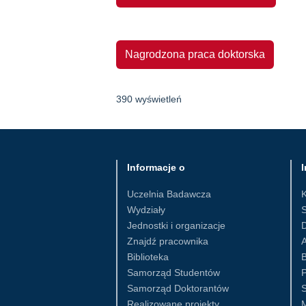
Nagrodzona praca doktorska
390 wyświetleń
Informacje o
I
Uczelnia Badawcza
Wydziały
S
Jednostki i organizacje
D
Znajdź pracownika
Biblioteka
B
Samorząd Studentów
Samorząd Doktorantów
S
Realizowane projekty