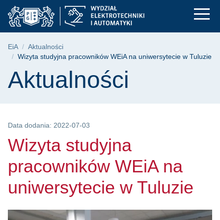
Wizyta studyjna prac
Przejdź
Przejdź
Przejdź
do
do
do
menu
wyszukiwarki
treści
głównego
Ścieżka nawigacyjna
EiA
Aktualności
Wizyta studyjna pracowników WEiA na uniwersytecie w Tuluzie
Treść strony
Aktualności
Data dodania: 2022-07-03
Wizyta studyjna
pracowników WEiA na
uniwersytecie w Tuluzie