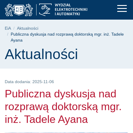
Publiczna dyskusja n
Przejdź
Przejdź
Przejdź
do
do
do
menu
wyszukiwarki
treści
głównego
Ścieżka nawigacyjna
EiA
Aktualności
Publiczna dyskusja nad rozprawą doktorską mgr. inż. Tadele
Ayana
Treść strony
Aktualności
Data dodania: 2025-11-06
Publiczna dyskusja nad
rozprawą doktorską mgr.
inż. Tadele Ayana