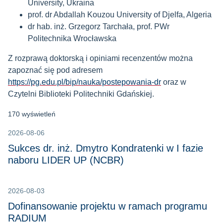
University, Ukraina
prof. dr Abdallah Kouzou University of Djelfa, Algeria
dr hab. inż. Grzegorz Tarchała, prof. PWr
Politechnika Wrocławska
Z rozprawą doktorską i opiniami recenzentów można
zapoznać się pod adresem
https://pg.edu.pl/bip/nauka/postepowania-dr
oraz w
Czytelni Biblioteki Politechniki Gdańskiej.
170 wyświetleń
2026-08-06
Sukces dr. inż. Dmytro Kondratenki w I fazie
naboru LIDER UP (NCBR)
2026-08-03
Dofinansowanie projektu w ramach programu
RADIUM