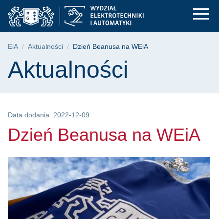
Dzień Beanusa na WEi
Przejdź
Przejdź
Przejdź
do
do
do
menu
wyszukiwarki
treści
głównego
Ścieżka nawigacyjna
EiA
Aktualności
Dzień Beanusa na WEiA
Treść strony
Aktualności
Data dodania: 2022-12-09
Dzień Beanusa na WEiA