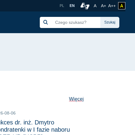
 Wydział Elektrotechn
Rozmiar czcionki no
Czcionka więk
Czcionka 
A
A+
A++
zmień 
PL
EN
Połączenie z tłumacze
Szukaj
Więcej
26-08-06
kces dr. inż. Dmytro
ndratenki w I fazie naboru