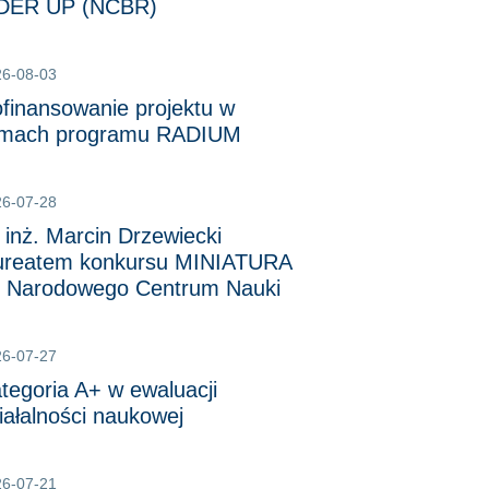
IDER UP (NCBR)
26-08-03
finansowanie projektu w
amach programu RADIUM
26-07-28
 inż. Marcin Drzewiecki
ureatem konkursu MINIATURA
 Narodowego Centrum Nauki
26-07-27
tegoria A+ w ewaluacji
iałalności naukowej
26-07-21