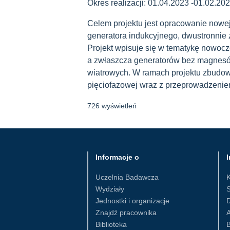
Okres realizacji: 01.04.2023 -01.02.202
Celem projektu jest opracowanie nowe
generatora indukcyjnego, dwustronnie
Projekt wpisuje się w tematykę nowoc
a zwłaszcza generatorów bez magnesów
wiatrowych. W ramach projektu zbudowa
pięciofazowej wraz z przeprowadzeniem
726 wyświetleń
Informacje o
I
Uczelnia Badawcza
Wydziały
S
Jednostki i organizacje
D
Znajdź pracownika
Biblioteka
B