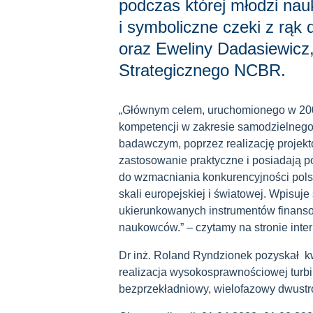
podczas której młodzi na
i symboliczne czeki z rąk 
oraz Eweliny Dadasiewicz,
Strategicznego NCBR.
„Głównym celem, uruchomionego w 200
kompetencji w zakresie samodzielnego
badawczym, poprzez realizację projek
zastosowanie praktyczne i posiadają p
do wzmacniania konkurencyjności pols
skali europejskiej i światowej. Wpisuj
ukierunkowanych instrumentów finans
naukowców.” – czytamy na stronie int
Dr inż. Roland Ryndzionek pozyskał kwot
realizacja wysokosprawnościowej turb
bezprzekładniowy, wielofazowy dwustro