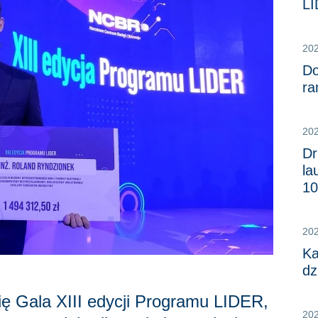
L
20
Do
r
20
Dr
la
10
20
Ka
dz
ę Gala XIII edycji Programu LIDER,
20