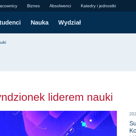
ionek liderem nauki |
acownicy
Biznes
Absolwenci
Katedry i jednostki
tudenci
Nauka
Wydział
yjna
auki
yndzionek liderem nauki
20
Su
Ko