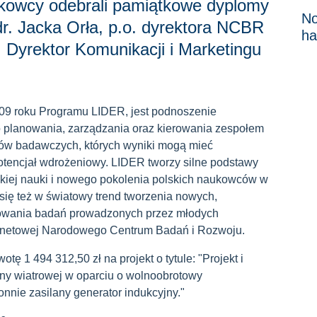
ukowcy odebrali pamiątkowe dyplomy
No
dr. Jacka Orła, p.o. dyrektora NCBR
ha
 Dyrektor Komunikacji i Marketingu
9 roku Programu LIDER, jest podnoszenie
 planowania, zarządzania oraz kierowania zespołem
tów badawczych, których wyniki mogą mieć
otencjał wdrożeniowy. LIDER tworzy silne podstawy
kiej nauki i nowego pokolenia polskich naukowców w
e się też w światowy trend tworzenia nowych,
owania badań prowadzonych przez młodych
ernetowej Narodowego Centrum Badań i Rozwoju.
ę 1 494 312,50 zł na projekt o tytule: "Projekt i
iny wiatrowej w oparciu o wolnoobrotowy
nnie zasilany generator indukcyjny."