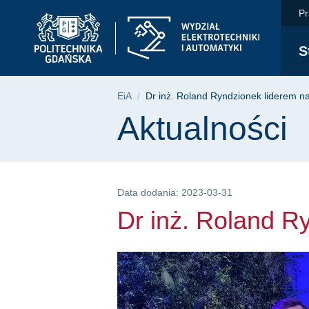
Dr inż. Roland Ryndz
Przejdź
Przejdź
Przejdź
Pr
do
do
do
menu
wyszukiwarki
treści
S
głównego
Ścieżka nawigac
EiA
Dr inż. Roland Ryndzionek liderem n
Treść strony
Aktualności
Data dodania: 2023-03-31
Dr inż. Roland R