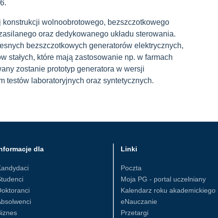
6.
j konstrukcji wolnoobrotowego, bezszczotkowego
 zasilanego oraz dedykowanego układu sterowania.
zesnych bezszczotkowych generatorów elektrycznych,
 stałych, które mają zastosowanie np. w farmach
ny zostanie prototyp generatora w wersji
 testów laboratoryjnych oraz syntetycznych.
nformacje dla
Linki
Kandydaci
Poczta
tudenci
Moja PG - portal uczelniany
oktoranci
Kalendarz roku akademickiego
Absolwenci
eNauczanie
iznes
Przetargi