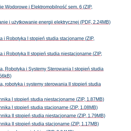
ie Wodorowe i Elektromobilność sem. 6 (ZIP,
anie i użytkowanie energii elektrycznej (PDF, 2.24MB)
 i Robotyka I stopień studia stacjonarne (ZIP,
 i Robotyka II stopień studia niestacjonarne (ZIP,
a, Robotyka i Systemy Sterowania I stopień studia
.56kB)
, robotyka i systemy sterowania II stopień studia
hnika I stopień studia niestacjonarne (ZIP, 1.87MB)
hnika I stopień studia stacjonarne (ZIP, 1.08MB)
hnika II stopień studia niestacjonarne (ZIP, 1.79MB)
hnika II stopień studia stacjonarne (ZIP, 1.17MB)