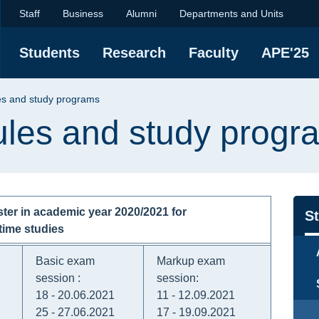
study programs | Facu
Staff
Business
Alumni
Departments and Units
Students
Research
Faculty
APE'25
es and study programs
ules and study progr
ter in academic year 2020/2021 for
Na
S
time studies
Basic exam
Markup exam
session :
session:
18 - 20.06.2021
11 - 12.09.2021
25 - 27.06.2021
17 - 19.09.2021