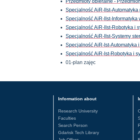
Przedmioty obieralne - Przedmiot
Specjalność AiR-IIst-Automatyk
Specjalność AiR-IIst-Informatyk
Specjalność AiR-IIst-Robotyka i 
Specjalność AiR-IIst-Systemy st
Specjalność AiR-Ist-Automatyka 
Specjalność AiR-Ist-Robotyka i 
01-plan zajęc
Information about
I
Research University
Faculties
S
Search Person
Gdańsk Tech Library
Job Offers