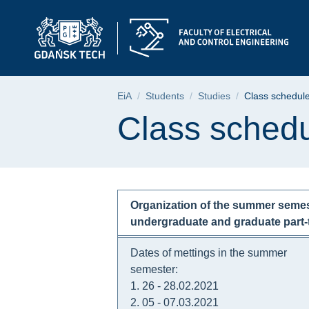
Class schedules and 
Skip
Skip
Skip
to
to
to
the
search
content
main
menu
Breadcrumb
EiA
Students
Studies
Class schedul
Page content
Class sched
Organization of the summer semes
undergraduate and graduate part-
Dates of mettings in the summer
semester:
1. 26 - 28.02.2021
2. 05 - 07.03.2021