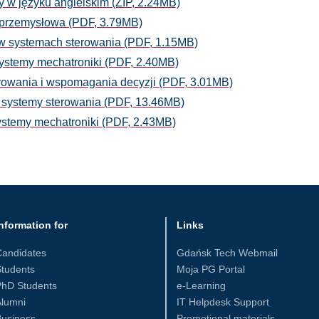
y w języku angielskim (ZIP, 2.24MB)
a przemysłowa (PDF, 3.79MB)
a w systemach sterowania (PDF, 1.15MB)
systemy mechatroniki (PDF, 2.40MB)
erowania i wspomagania decyzji (PDF, 3.01MB)
i systemy sterowania (PDF, 13.46MB)
systemy mechatroniki (PDF, 2.43MB)
nformation for
Links
Candidates
Gdańsk Tech Webmail
tudents
Moja PG Portal
PhD Students
e-Learning
Alumni
IT Helpdesk Support
Business
Promotional materials